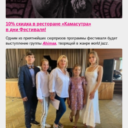
10% скидка в ресторане «Камасутра»
в дни Фестиваля!
Одним из приятнейших сюрпризов программы фестиваля будет
выступление группы
A
himsa
,
творящей в жанре
world
jazz
.