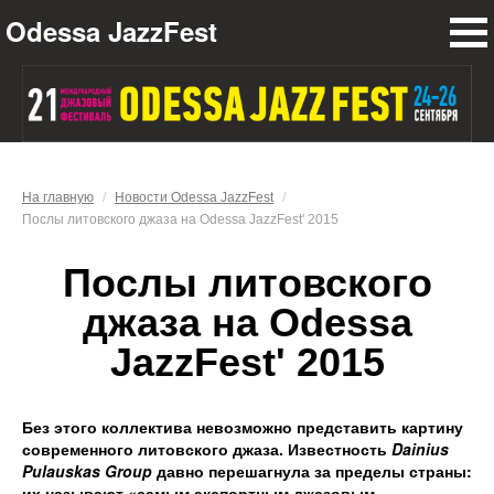
Odessa JazzFest
ПРОГРАММА
НОВОСТИ
УЧАСТНИКИ
О ФЕСТИВАЛЕ
На главную
/
Новости Odessa JazzFest
/
Послы литовского джаза на Odessa JazzFest' 2015
ПРЕСС-ЦЕНТР
Послы литовского
ПАРТНЕРЫ
джаза на Odessa
КОНТАКТЫ
JazzFest' 2015
Без этого коллектива невозможно представить картину
современного литовского джаза. Известность
Dainius
Pulauskas
Group
давно перешагнула за пределы страны:
их называют «самым экспортным джазовым