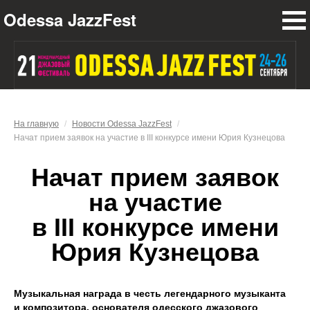
Odessa JazzFest
ПРОГРАММА
НОВОСТИ
УЧАСТНИКИ
О ФЕСТИВАЛЕ
На главную
/
Новости Odessa JazzFest
/
Начат прием заявок на участие в III конкурсе имени Юрия Кузнецова
ПРЕСС-ЦЕНТР
Начат прием заявок
ПАРТНЕРЫ
на участие
КОНТАКТЫ
в III конкурсе имени
Юрия Кузнецова
Музыкальная награда в честь легендарного музыканта
и композитора, основателя одесского джазового