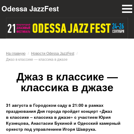
Odessa JazzFest
ПРОГРАММА
НОВОСТИ
УЧАСТНИКИ
О ФЕСТИВАЛЕ
На главную
/
Новости Odessa JazzFest
/
Джаз в классике — классика в джазе
ПРЕСС-ЦЕНТР
Джаз в классике —
ПАРТНЕРЫ
классика в джазе
КОНТАКТЫ
31 августа в Городском саду в 21:00 в рамках
празднования Дня города пройдет концерт «Джаз
в классике – классика в джазе» с участием Юрия
Кузнецова, Анастасии Букиной и Одесский камерный
оркестр под управлением Игоря Шаврука.