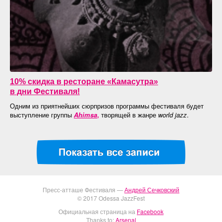
10% скидка в ресторане «Камасутра»
в дни Фестиваля!
Одним из приятнейших сюрпризов программы фестиваля будет
выступление группы
A
himsa
,
творящей в жанре
world
jazz
.
Пресс-атташе Фестиваля —
Андрей Сечковский
© 2017 Odessa JazzFest
Официальная страница на
Facebook
Thanks to:
Arsenal