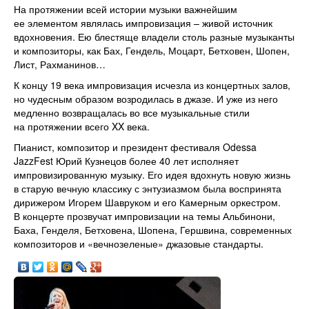
На протяжении всей истории музыки важнейшим
ее элементом являлась импровизация – живой источник
вдохновения. Ею блестяще владели столь разные музыканты
и композиторы, как Бах, Гендель, Моцарт, Бетховен, Шопен,
Лист, Рахманинов…
К концу 19 века импровизация исчезла из концертных залов,
но чудесным образом возродилась в джазе. И уже из него
медленно возвращалась во все музыкальные стили
на протяжении всего XX века.
Пианист, композитор и президент фестиваля Odessa
JazzFest Юрий Кузнецов более 40 лет исполняет
импровизированную музыку. Его идея вдохнуть новую жизнь
в старую вечную классику с энтузиазмом была воспринята
дирижером Игорем Шавруком и его Камерным оркестром.
В концерте прозвучат импровизации на темы Альбинони,
Баха, Генделя, Бетховена, Шопена, Гершвина, современных
композиторов и «вечнозеленые» джазовые стандарты.