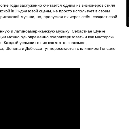
огие годы заслуженно считается одним из визионеров стиля
кской latin-джазовой сцены, не просто использует в своем
канской музыки, но, пропуская их через себя, создает свой
анную и латиноамериканскую музыку, Себастиан Шунке
ции можно одновременно охарактеризовать и как мастерски
. Каждый услышит в них как что-то знакомое,
са, Шопена и Дебюсси тут пересекается с влиянием Гонсало