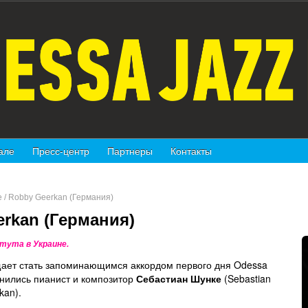
але
Пресс-центр
Партнеры
Контакты
e / Robby Geerkan (Германия)
erkan (Германия)
тута в Украине.
щает стать запоминающимся аккордом первого дня Odessa
нились пианист и композитор
Себастиан Шунке
(Sebastian
kan).