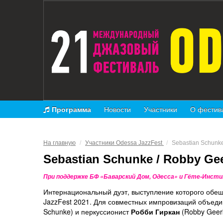
Программа
Новости
Участники
О фестив
На главную
/
Участники Odessa JazzFest
/
Sebastian Schunk
Sebastian Schunke / Robby Ge
При поддержке БФ «Баварский Дом, Одесса» и Гёте-Инсти
Интернациональный дуэт, выступление которого обе
JazzFest 2021. Для совместных импровизаций объеди
Schunke) и перкуссионист
Робби Гиркан
(Robby Geer