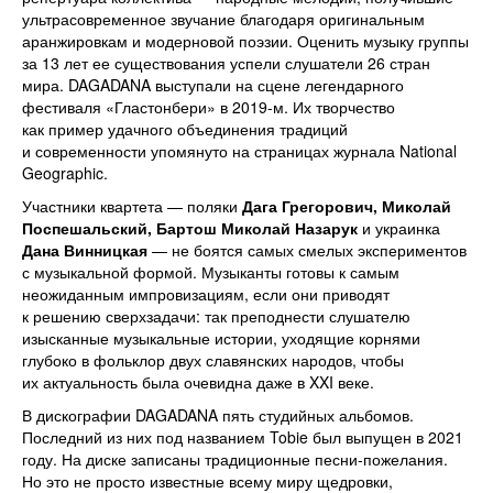
ультрасовременное звучание благодаря оригинальным
аранжировкам и модерновой поэзии. Оценить музыку группы
за 13 лет ее существования успели слушатели 26 стран
мира. DAGADANA выступали на сцене легендарного
фестиваля «Гластонбери» в 2019-м. Их творчество
как пример удачного объединения традиций
и современности упомянуто на страницах журнала National
Geographic.
Участники квартета — поляки
Дага Грегорович, Миколай
Поспешальский, Бартош Миколай Назарук
и украинка
Дана Винницкая
— не боятся самых смелых экспериментов
с музыкальной формой. Музыканты готовы к самым
неожиданным импровизациям, если они приводят
к решению сверхзадачи: так преподнести слушателю
изысканные музыкальные истории, уходящие корнями
глубоко в фольклор двух славянских народов, чтобы
их актуальность была очевидна даже в XXI веке.
В дискографии DAGADANA пять студийных альбомов.
Последний из них под названием Tobie был выпущен в 2021
году. На диске записаны традиционные песни-пожелания.
Но это не просто известные всему миру щедровки,