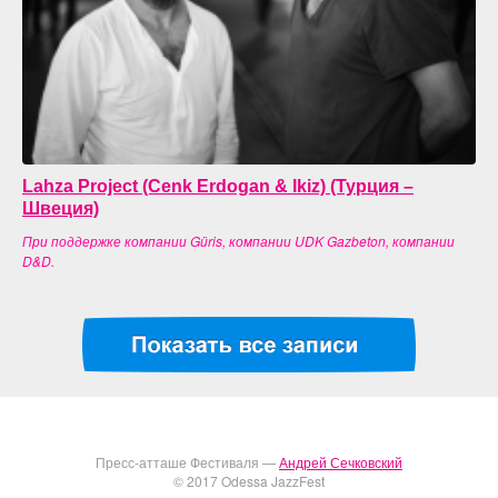
Lahza Project (Cenk Erdogan & Ikiz) (Турция –
Швеция)
При поддержке компании Güris, компании UDK Gazbeton, компании
D&D.
Пресс-атташе Фестиваля —
Андрей Сечковский
© 2017 Odessa JazzFest