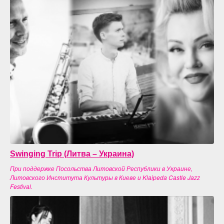
Swinging Trip (Литва – Украина)
При поддержке Посольства Литовской Республики в Украине,
Литовского Института Культуры в Киеве и Klaipeda Castle Jazz
Festival.