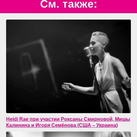
См. также:
Heidi Rae при участии Роксаны Смирновой, Мишы
Калинина и Игоря Семёнова (США – Украина)